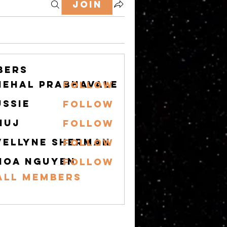
Join
bers
nehal prabhavale
Follow
ussie
Follow
nuj
Follow
vellyne Sherman
Follow
hoa nguyen
Follow
All Members