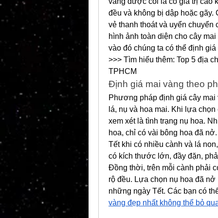
vàng được coi là có giá trị cao
đều và không bị dập hoặc gãy. 
vẻ thanh thoát và uyển chuyển 
hình ảnh toàn diện cho cây mai 
vào đó chúng ta có thể định giá
>>> Tìm hiểu thêm: Top 5 địa ch
TPHCM
Định giá mai vàng theo p
Phương pháp định giá cây mai 
lá, nụ và hoa mai. Khi lựa chọn
xem xét là tình trạng nụ hoa. N
hoa, chỉ có vài bông hoa đã nở.
Tết khi có nhiều cành và lá non
có kích thước lớn, đầy đặn, phả
Đồng thời, trên mỗi cành phải c
rộ đều. Lựa chọn nụ hoa đã nở 
những ngày Tết. Các bạn có th
vàng đẹp nhất không thể bỏ qu