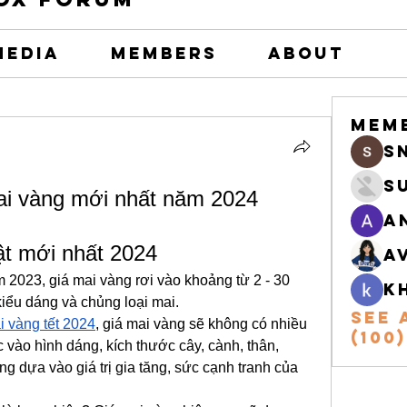
Media
Members
About
Mem
s
S
ai vàng mới nhất năm 2024
A
ật mới nhất 2024
A
2023, giá mai vàng rơi vào khoảng từ 2 - 30 
k
 kiểu dáng và chủng loại mai.
See 
i vàng tết 2024
, giá mai vàng sẽ không có nhiều 
(100)
 vào hình dáng, kích thước cây, cành, thân, 
ũng dựa vào giá trị gia tăng, sức cạnh tranh của 