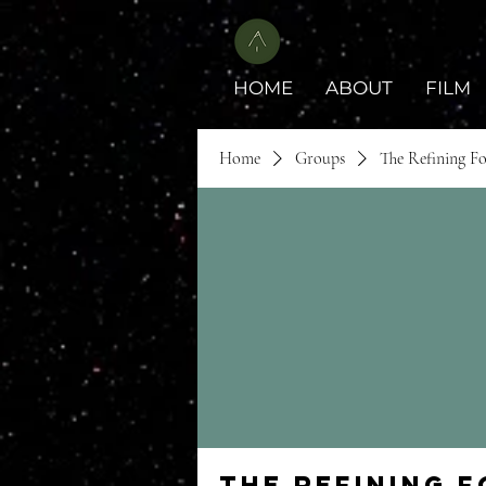
HOME
ABOUT
FILM
Home
Groups
The Refining F
The Refining 