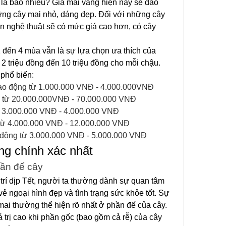
là bao nhiêu? Giá mai vàng hiện nay sẽ dao 
hững cây mai nhỏ, dáng đẹp. Đối với những cây 
n nghệ thuật sẽ có mức giá cao hơn, có cây 
 đến 4 mùa vẫn là sự lựa chọn ưa thích của 
2 triệu đồng đến 10 triệu đồng cho mỗi chậu. 
 phổ biến:
dao động từ 1.000.000 VNĐ - 4.000.000VNĐ
g từ 20.000.000VNĐ - 70.000.000 VNĐ
ừ 3.000.000 VNĐ - 4.000.000 VNĐ
 từ 4.000.000 VNĐ - 12.000.000 VNĐ
 động từ 3.000.000 VNĐ - 5.000.000 VNĐ
ng chính xác nhất
hần đế cây
trí dịp Tết, người ta thường dành sự quan tâm 
ẻ ngoại hình đẹp và tình trạng sức khỏe tốt. Sự 
ai thường thể hiện rõ nhất ở phần đế của cây. 
 trị cao khi phần gốc (bao gồm cả rễ) của cây 