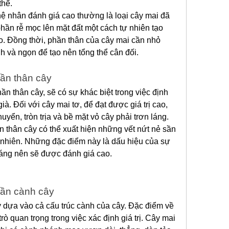
thể.
 nhân đánh giá cao thường là loại cây mai đã 
phần rễ mọc lên mặt đất một cách tự nhiên tạo 
 Đồng thời, phần thân của cây mai cần nhỏ 
 và ngọn để tạo nên tổng thể cân đối.
hần thân cây
n thân cây, sẽ có sự khác biệt trong việc định 
ià. Đối với cây mai tơ, để đạt được giá trị cao, 
yển, tròn trịa và bề mặt vỏ cây phải trơn láng. 
n thân cây có thể xuất hiện những vết nứt nẻ sần 
 nhiên. Những đặc điểm này là dấu hiệu của sự 
háng nên sẽ được đánh giá cao.
hần cành cây
 dựa vào cả cấu trúc cành của cây. Đặc điểm về 
ò quan trọng trong việc xác định giá trị. Cây mai 