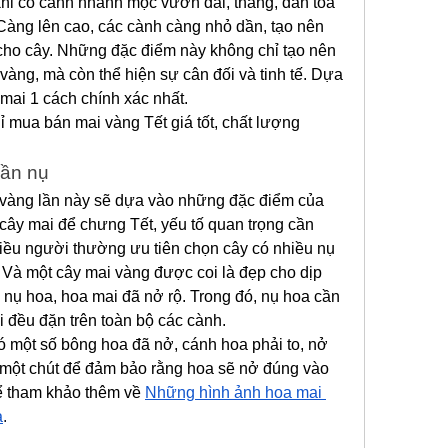
 khi có cành nhánh mọc vươn dài, thẳng, dàn tỏa 
Càng lên cao, các cành càng nhỏ dần, tạo nên 
cho cây. Những đặc điểm này không chỉ tạo nên 
vàng, mà còn thể hiện sự cân đối và tinh tế. Dựa 
 mai 1 cách chính xác nhất.
ỉ mua bán mai vàng Tết giá tốt, chất lượng 
hần nụ
vàng lần này sẽ dựa vào những đặc điểm của 
 cây mai để chưng Tết, yếu tố quan trọng cần 
hiều người thường ưu tiên chọn cây có nhiều nụ 
 Và một cây mai vàng được coi là đẹp cho dịp 
, nụ hoa, hoa mai đã nở rộ. Trong đó, nụ hoa cần 
i đều đặn trên toàn bộ các cành.
ó một số bông hoa đã nở, cánh hoa phải to, nở 
một chút để đảm bảo rằng hoa sẽ nở đúng vào 
ể tham khảo thêm về 
Những hình ảnh hoa mai 
a
.