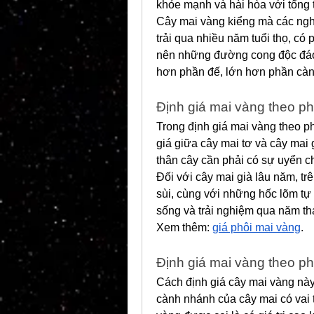
khỏe mạnh và hài hòa với tổng 
Cây mai vàng kiểng mà các nghệ
trải qua nhiều năm tuổi thọ, có 
nên những đường cong độc đáo.
hơn phần đế, lớn hơn phần cành
Định giá mai vàng theo p
Trong định giá mai vàng theo phầ
giá giữa cây mai tơ và cây mai g
thân cây cần phải có sự uyển chu
Đối với cây mai già lâu năm, trê
sùi, cùng với những hốc lõm tự
sống và trải nghiệm qua năm t
Xem thêm: 
giá phôi mai vàng
.
Định giá mai vàng theo p
Cách định giá cây mai vàng này
cành nhánh của cây mai có vai tr