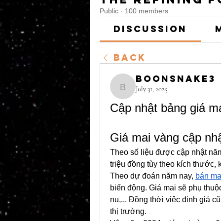
Public
·
100 members
Discussion
Back
boonsnake3
July 31, 2025
boonsnake3
Cập nhật bảng giá m
Giá mai vàng cập nh
Theo số liệu được cập nhật năm 
triệu đồng tùy theo kích thước,
Theo dự đoán năm nay, 
bán ma
biến động. Giá mai sẽ phụ thuộc
nụ,... Đồng thời việc định giá c
thị trường.