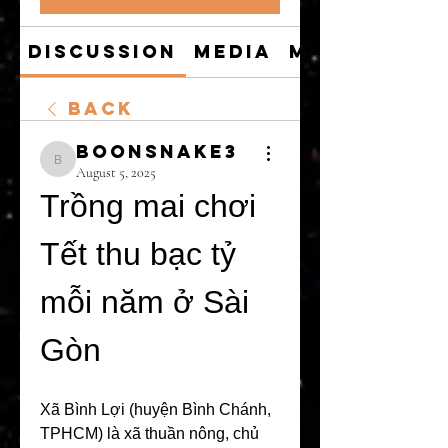
Discussion
Media
Members
Back
boonsnake3
boonsnake3
August 5, 2025
Trồng mai chơi 
Tết thu bạc tỷ 
mỗi năm ở Sài 
Gòn
Xã Bình Lợi (huyện Bình Chánh, 
TPHCM) là xã thuần nông, chủ 