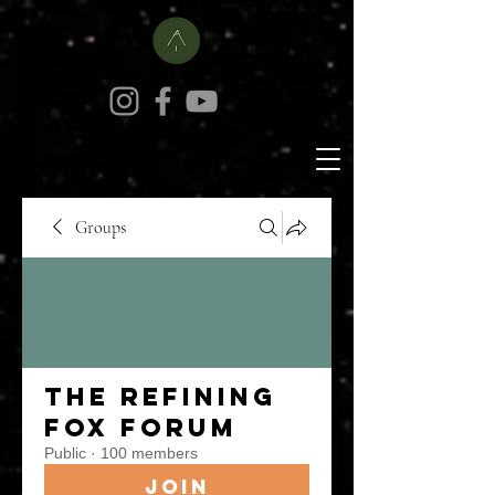
Groups
The Refining
Fox Forum
Public
·
100 members
Join