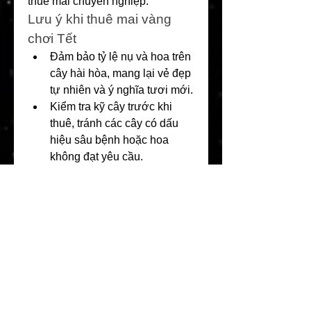
thuê mai chuyên nghiệp.
Lưu ý khi thuê mai vàng 
chơi Tết
Đảm bảo tỷ lệ nụ và hoa trên 
cây hài hòa, mang lại vẻ đẹp 
tự nhiên và ý nghĩa tươi mới.
Kiểm tra kỹ cây trước khi 
thuê, tránh các cây có dấu 
hiệu sâu bệnh hoặc hoa 
không đạt yêu cầu.
Sau khi thuê, nếu cây có lá 
già, bạn có thể ngắt bớt để 
giảm thoát hơi nước và giữ 
sức khỏe cho cây trong suốt 
thời gian Tết.
Dịch vụ thuê mai – Giải pháp 
hoàn hảo cho ngày Tết trọn 
vẹnVới sự tiện lợi và chi phí hợp 
lý, dịch vụ thuê mai đang trở 