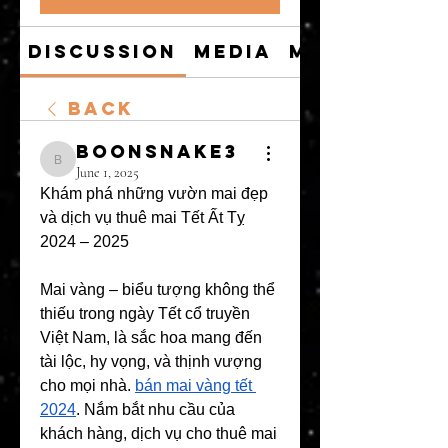
Discussion
Media
Members
Back
boonsnake3
boonsnake3
June 1, 2025
Khám phá những vườn mai đẹp 
và dịch vụ thuê mai Tết Ất Tỵ 
2024 – 2025
Mai vàng – biểu tượng không thể 
thiếu trong ngày Tết cổ truyền 
Việt Nam, là sắc hoa mang đến 
tài lộc, hy vọng, và thịnh vượng 
cho mọi nhà. 
bán mai vàng tết 
2024
. Nắm bắt nhu cầu của 
khách hàng, dịch vụ cho thuê mai 