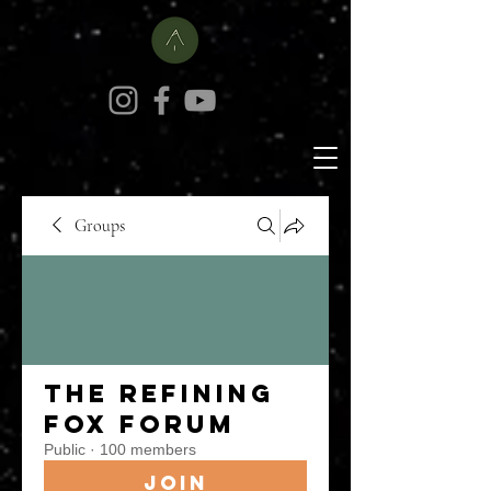
Groups
The Refining
Fox Forum
Public
·
100 members
Join