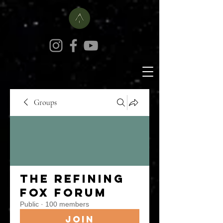
Groups
The Refining
Fox Forum
Public
·
100 members
Join