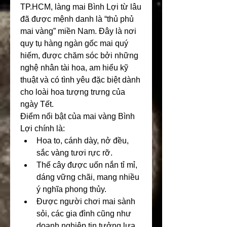
TP.HCM, làng mai Bình Lợi từ lâu 
đã được mệnh danh là “thủ phủ 
mai vàng” miền Nam. Đây là nơi 
quy tụ hàng ngàn gốc mai quý 
hiếm, được chăm sóc bởi những 
nghệ nhân tài hoa, am hiểu kỹ 
thuật và có tình yêu đặc biệt dành 
cho loài hoa tượng trưng của 
ngày Tết.
Điểm nổi bật của mai vàng Bình 
Lợi chính là:
Hoa to, cánh dày, nở đều, 
sắc vàng tươi rực rỡ.
Thế cây được uốn nắn tỉ mỉ, 
dáng vững chãi, mang nhiều 
ý nghĩa phong thủy.
Được người chơi mai sành 
sỏi, các gia đình cũng như 
doanh nghiệp tin tưởng lựa 