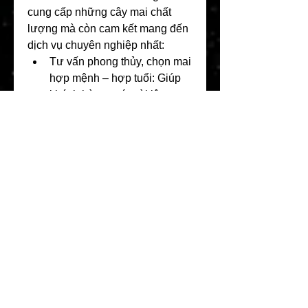
cung cấp những cây mai chất 
lượng mà còn cam kết mang đến 
dịch vụ chuyên nghiệp nhất:
Tư vấn phong thủy, chọn mai 
hợp mệnh – hợp tuổi: Giúp 
khách hàng rước tài lộc, may 
mắn đầu năm.
Giá cả hợp lý, ưu đãi hấp 
dẫn: Đặc biệt hỗ trợ khách 
mua số lượng lớn với mức 
giá cạnh tranh.
Vận chuyển tận nơi, an toàn: 
Đảm bảo cây được giao đến 
nhà khách hàng nguyên vẹn, 
đúng hẹn.
Hậu mãi chu đáo: Hướng 
dẫn chăm sóc mai sau Tết để 
cây phục hồi, tiếp tục nở hoa 