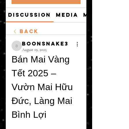
Discussion
Media
Members
Back
boonsnake3
boonsnake3
August 19, 2025
Bán Mai Vàng 
Tết 2025 – 
Vườn Mai Hữu 
Đức, Làng Mai 
Bình Lợi