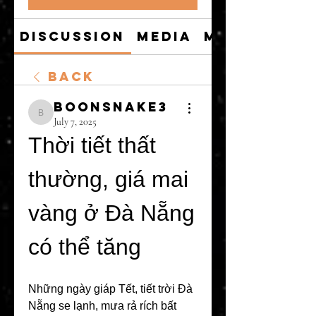
Discussion
Media
Members
Back
boonsnake3
boonsnake3
July 7, 2025
Thời tiết thất 
thường, giá mai 
vàng ở Đà Nẵng 
có thể tăng
Những ngày giáp Tết, tiết trời Đà 
Nẵng se lạnh, mưa rả rích bất 