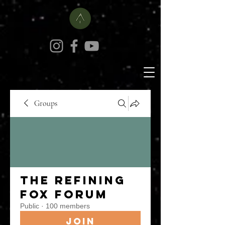
Groups
The Refining
Fox Forum
Public
·
100 members
Join