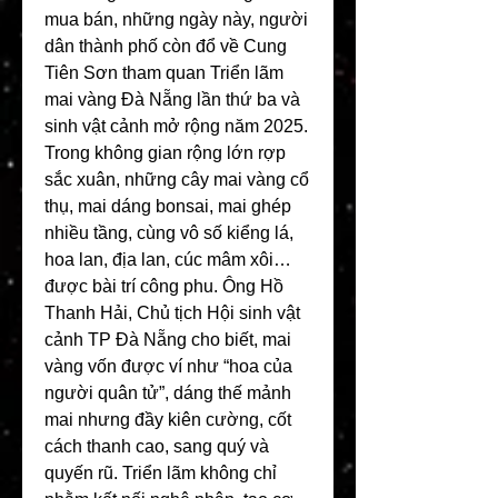
mua bán, những ngày này, người 
dân thành phố còn đổ về Cung 
Tiên Sơn tham quan Triển lãm 
mai vàng Đà Nẵng lần thứ ba và 
sinh vật cảnh mở rộng năm 2025. 
Trong không gian rộng lớn rợp 
sắc xuân, những cây mai vàng cổ 
thụ, mai dáng bonsai, mai ghép 
nhiều tầng, cùng vô số kiểng lá, 
hoa lan, địa lan, cúc mâm xôi… 
được bài trí công phu. Ông Hồ 
Thanh Hải, Chủ tịch Hội sinh vật 
cảnh TP Đà Nẵng cho biết, mai 
vàng vốn được ví như “hoa của 
người quân tử”, dáng thế mảnh 
mai nhưng đầy kiên cường, cốt 
cách thanh cao, sang quý và 
quyến rũ. Triển lãm không chỉ 