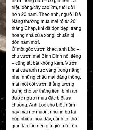
thơm nồng nàn – có giá trên 15 
triệu đồng/cây cao 2m, tuổi đời 
hơn 20 năm. Theo anh, người Đà 
Nẵng thường mua mai rộ từ 26 
tháng Chạp, khi đã dọn dẹp, trang 
hoàng nhà cửa xong, chuẩn bị 
đón năm mới.
Ở một góc vườn khác, anh Lộc – 
chủ vườn mai Bình Định nổi tiếng 
– cũng tất bật không kém. Vườn 
mai của anh rực vàng trong nắng 
nhẹ, những chậu mai dáng thông, 
mai một cốt vươn thẳng tượng 
trưng cho sự thăng tiến, bình an 
được người mua đặc biệt ưa 
chuộng. Anh Lộc cho biết, năm 
nay mai nở muộn, nhưng bù lại 
búp nhiều, hoa dày, cánh to, thời 
gian tàn lâu nên giá giữ mức ổn 