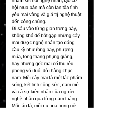
nhằm kết nối nghệ nhân, tạo cơ 
hội mua bán mà còn lan tỏa tình 
yêu mai vàng và giá trị nghệ thuật 
đến công chúng.
Đi sâu vào từng gian trưng bày, 
không khó để bắt gặp những cây 
mai được nghệ nhân tạo dáng 
cầu kỳ như rồng bay, phượng 
múa, long thăng phụng giáng, 
hay những gốc mai cổ thụ rêu 
phong với tuổi đời hàng chục 
năm. Mỗi cây mai là một tác phẩm 
sống, kết tinh công sức, đam mê 
và cả sự kiên nhẫn của người 
nghệ nhân qua từng năm tháng. 
Mỗi tán lá, mỗi nụ hoa bung nở 
đều mang theo thông điệp may 
mắn, bình an, thịnh vượng, gửi 
gắm niềm tin cho năm mới khởi 