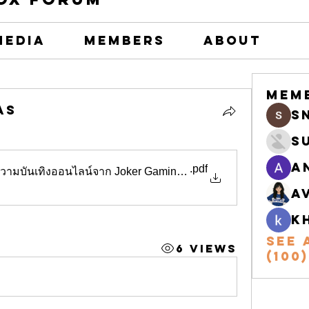
Media
Members
About
Mem
as
s
S
A
.pdf
ความบันเทิงออนไลน์จาก Joker Gaming และจักรวาลเกมของ โจ๊กเก
A
k
See 
6 Views
(100)