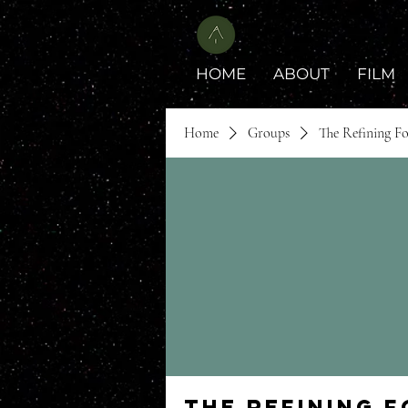
HOME
ABOUT
FILM
Home
Groups
The Refining F
The Refining 