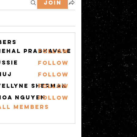
Join
bers
nehal prabhavale
Follow
ussie
Follow
nuj
Follow
อร์เกมมิ่ง
vellyne Sherman
Follow
hoa nguyen
Follow
All Members