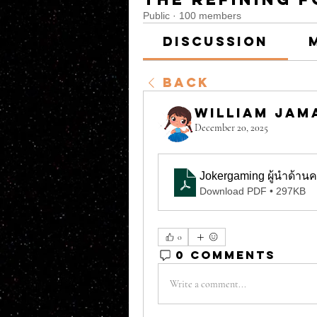
Public
·
100 members
Discussion
Back
William Jam
December 20, 2025
Jokergaming ผู้นำด้าน
Download PDF • 297KB
0
0 Comments
Write a comment...