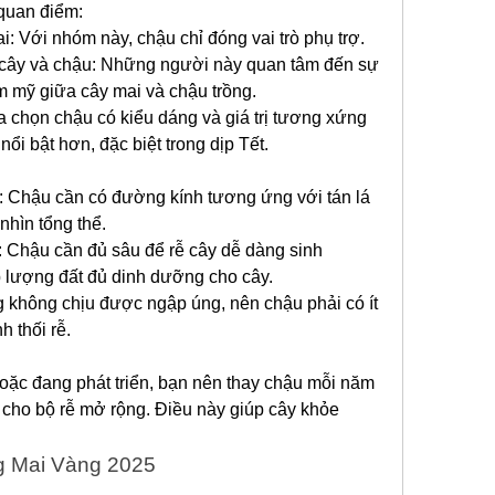
quan điểm:
ai: Với nhóm này, chậu chỉ đóng vai trò phụ trợ.
 cây và chậu: Những người này quan tâm đến sự 
m mỹ giữa cây mai và chậu trồng.
 chọn chậu có kiểu dáng và giá trị tương xứng 
nổi bật hơn, đặc biệt trong dịp Tết.
: Chậu cần có đường kính tương ứng với tán lá 
nhìn tổng thể.
: Chậu cần đủ sâu để rễ cây dễ dàng sinh 
p lượng đất đủ dinh dưỡng cho cây.
 không chịu được ngập úng, nên chậu phải có ít 
h thối rễ.
oặc đang phát triển, bạn nên thay chậu mỗi năm 
cho bộ rễ mở rộng. Điều này giúp cây khỏe 
g Mai Vàng 2025