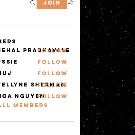
Join
bers
nehal prabhavale
Follow
ussie
Follow
nuj
Follow
vellyne Sherman
Follow
hoa nguyen
Follow
All Members