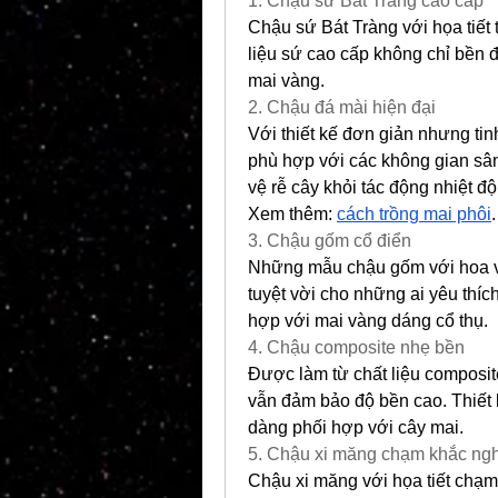
1. Chậu sứ Bát Tràng cao cấp
Chậu sứ Bát Tràng với họa tiết 
liệu sứ cao cấp không chỉ bền đ
mai vàng.
2. Chậu đá mài hiện đại
Với thiết kế đơn giản nhưng tin
phù hợp với các không gian sân
vệ rễ cây khỏi tác động nhiệt độ
Xem thêm: 
cách trồng mai phôi
.
3. Chậu gốm cổ điển
Những mẫu chậu gốm với hoa vă
tuyệt vời cho những ai yêu thíc
hợp với mai vàng dáng cổ thụ.
4. Chậu composite nhẹ bền
Được làm từ chất liệu composite
vẫn đảm bảo độ bền cao. Thiết 
dàng phối hợp với cây mai.
5. Chậu xi măng chạm khắc ngh
Chậu xi măng với họa tiết chạm