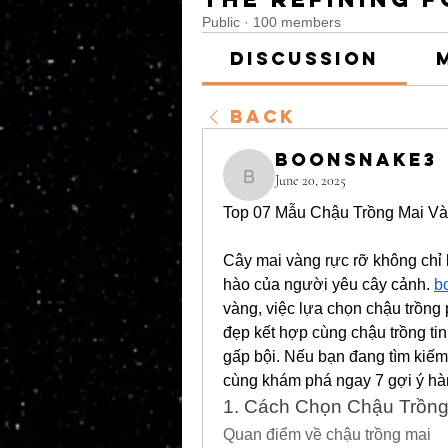
Public
·
100 members
Discussion
Back
boonsnake3
June 20, 2025
boonsnake3
Top 07 Mẫu Chậu Trồng Mai V
Cây mai vàng rực rỡ không chỉ 
hào của người yêu cây cảnh. 
b
vàng, việc lựa chọn chậu trồng 
đẹp kết hợp cùng chậu trồng tinh
gấp bội. Nếu bạn đang tìm kiếm
cùng khám phá ngay 7 gợi ý h
1. Cách Chọn Chậu Trồng
Quan điểm về chậu trồng mai