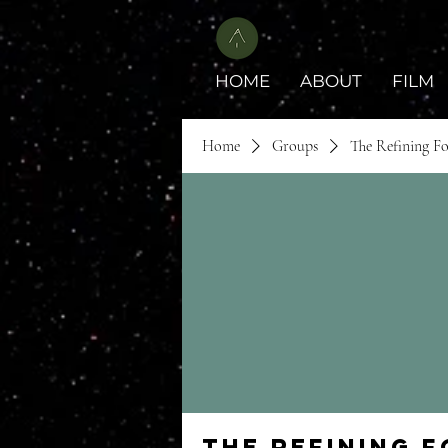
HOME
ABOUT
FILM
Home
Groups
The Refining F
The Refining 