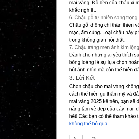
mai vàng. Độ bền của chậu xi mă
khắc nghiệt.
6. Chậu gỗ tự nhiên sang trọng
Chậu gỗ không chỉ thân thiện 
mạc, ấm cúng. Loại chậu này p
trong không gian nội thất.
7. Chậu tráng men ánh kim lộng
Dành cho những ai yêu thích sự 
bóng loáng là sự lựa chọn hoàn
hút ánh nhìn mà còn thể hiện đ
3. Lời Kết
Chọn chậu cho mai vàng không ch
cách thể hiện gu thẩm mỹ và đẳ
mai vàng 2025 kể trên, bạn sẽ 
nâng tầm vẻ đẹp của cây mai, đ
hết! Các bạn có thể tham khảo 
không thể bỏ qua
.