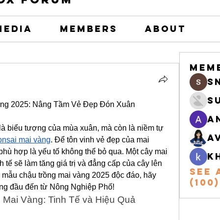
Media
Members
About
Mem
s
S
àng 2025: Nâng Tầm Vẻ Đẹp Đón Xuân
A
là biểu tượng của mùa xuân, mà còn là niềm tự 
A
onsai mai vàng
. Để tôn vinh vẻ đẹp của mai 
phù hợp là yếu tố không thể bỏ qua. Một cây mai 
k
 tế sẽ làm tăng giá trị và đẳng cấp của cây lên 
See 
 mẫu chậu trồng mai vàng 2025 độc đáo, hãy 
(100)
àng đầu đến từ Nông Nghiệp Phố!
 Mai Vàng: Tinh Tế và Hiệu Quả