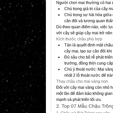
Người chơi mai thường có hai 
Chú trọng giá trị của cây m
Chú trọng sự hài hòa giữa
cân đối và tương quan thẩ
Dù theo quan điểm nào, việc lựa
với cây sẽ giúp cây mai trở nên 
Kích thước chậu phù hợp
Tán lá quyết định mặt chậu
cây mai, tạo sự cân đối khi 
Đủ sâu cho bộ rễ phát triển
trưởng, đồng thời cung cấ
Chú ý thoát nước: Mai vàng
nhất 2 lỗ thoát nước để trán
Thay chậu cho mai vàng non
Đối với cây mai vàng còn nhỏ h
một lần để đảm bảo không gian 
mạnh và phát triển tối ưu.
2. Top 07 Mẫu Chậu Trồn