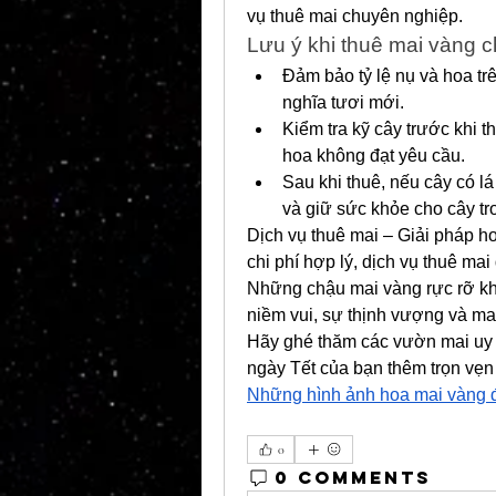
vụ thuê mai chuyên nghiệp.
Lưu ý khi thuê mai vàng c
Đảm bảo tỷ lệ nụ và hoa trê
nghĩa tươi mới.
Kiểm tra kỹ cây trước khi t
hoa không đạt yêu cầu.
Sau khi thuê, nếu cây có lá
và giữ sức khỏe cho cây tro
Dịch vụ thuê mai – Giải pháp ho
chi phí hợp lý, dịch vụ thuê mai
Những chậu mai vàng rực rỡ kh
niềm vui, sự thịnh vượng và ma
Hãy ghé thăm các vườn mai uy t
Những hình ảnh hoa mai vàng đ
0
0 Comments