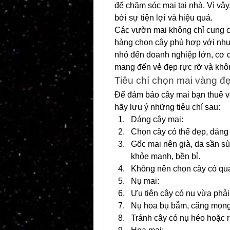
để chăm sóc mai tại nhà. Vì vậ
bởi sự tiện lợi và hiệu quả.
Các vườn mai không chỉ cung c
hàng chọn cây phù hợp với nhu 
nhỏ đến doanh nghiệp lớn, cơ q
mang đến vẻ đẹp rực rỡ và khôn
Tiêu chí chọn mai vàng đẹ
Để đảm bảo cây mai bạn thuê về 
hãy lưu ý những tiêu chí sau:
Dáng cây mai:
Chọn cây có thế đẹp, dáng 
Gốc mai nên già, da sần sù
khỏe mạnh, bền bỉ.
Không nên chọn cây có quá
Nụ mai:
Ưu tiên cây có nụ vừa phải
Nụ hoa bụ bẫm, căng mọng 
Tránh cây có nụ héo hoặc r