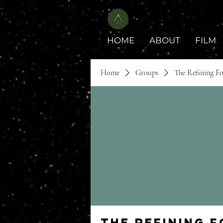
HOME
ABOUT
FILM
Home
Groups
The Refining F
The Refining 