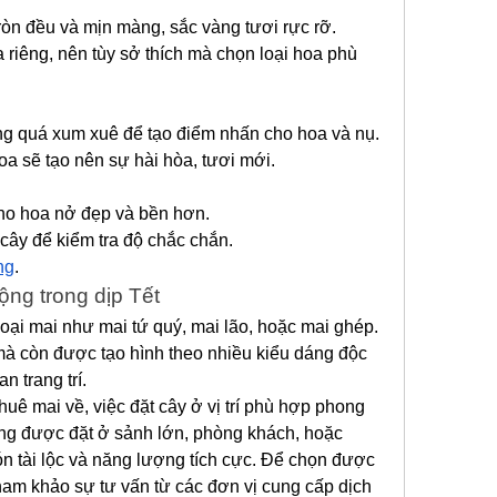
òn đều và mịn màng, sắc vàng tươi rực rỡ.
 riêng, nên tùy sở thích mà chọn loại hoa phù 
ng quá xum xuê để tạo điểm nhấn cho hoa và nụ.
a sẽ tạo nên sự hài hòa, tươi mới.
ho hoa nở đẹp và bền hơn.
 cây để kiểm tra độ chắc chắn.
ng
.
ng trong dịp Tết
oại mai như mai tứ quý, mai lão, hoặc mai ghép. 
à còn được tạo hình theo nhiều kiểu dáng độc 
n trang trí.
thuê mai về, việc đặt cây ở vị trí phù hợp phong 
ờng được đặt ở sảnh lớn, phòng khách, hoặc 
n tài lộc và năng lượng tích cực. Để chọn được 
 tham khảo sự tư vấn từ các đơn vị cung cấp dịch 