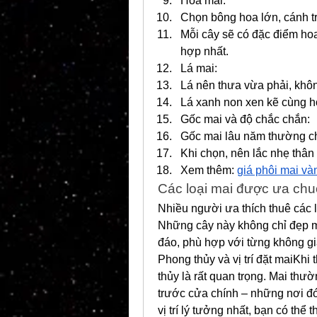
Hoa mai:
Chọn bông hoa lớn, cánh tr
Mỗi cây sẽ có đặc điểm hoa
hợp nhất.
Lá mai:
Lá nên thưa vừa phải, khô
Lá xanh non xen kẽ cùng ho
Gốc mai và độ chắc chắn:
Gốc mai lâu năm thường c
Khi chọn, nên lắc nhẹ thân
Xem thêm: 
giá phôi mai và
Các loại mai được ưa chuộ
Nhiều người ưa thích thuê các l
Những cây này không chỉ đẹp m
đáo, phù hợp với từng không gia
Phong thủy và vị trí đặt maiKhi 
thủy là rất quan trọng. Mai thư
trước cửa chính – những nơi đó
vị trí lý tưởng nhất, bạn có thể