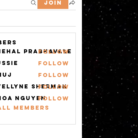
Join
bers
nehal prabhavale
Follow
ussie
Follow
nuj
Follow
vellyne Sherman
Follow
hoa nguyen
Follow
All Members