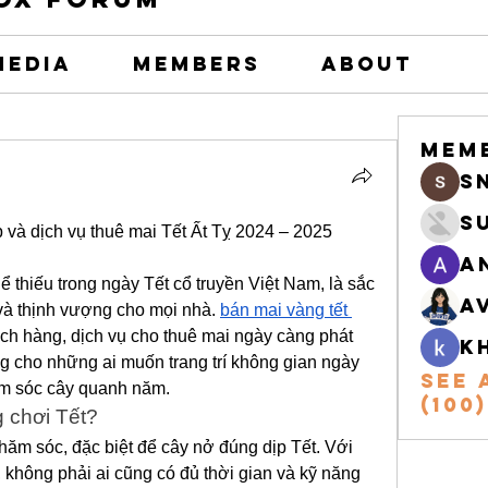
Media
Members
About
Mem
s
S
à dịch vụ thuê mai Tết Ất Tỵ 2024 – 2025
A
 thiếu trong ngày Tết cổ truyền Việt Nam, là sắc 
A
và thịnh vượng cho mọi nhà. 
bán mai vàng tết 
ch hàng, dịch vụ cho thuê mai ngày càng phát 
k
ng cho những ai muốn trang trí không gian ngày 
See 
ăm sóc cây quanh năm.
(100)
 chơi Tết?
hăm sóc, đặc biệt để cây nở đúng dịp Tết. Với 
 không phải ai cũng có đủ thời gian và kỹ năng 