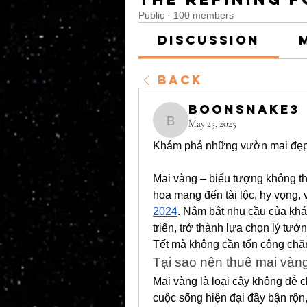
Public
·
100 members
Discussion
Back
boonsnake3
May 25, 2025
boonsnake3
Khám phá những vườn mai đẹp v
Mai vàng – biểu tượng không thể
hoa mang đến tài lộc, hy vọng, 
2024
. Nắm bắt nhu cầu của khá
triển, trở thành lựa chọn lý tưở
Tết mà không cần tốn công ch
Tại sao nên thuê mai vàng
Mai vàng là loại cây không dễ c
cuộc sống hiện đại đầy bận rộn,