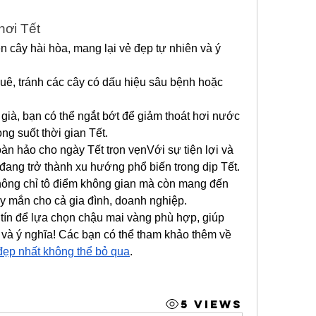
hơi Tết
n cây hài hòa, mang lại vẻ đẹp tự nhiên và ý 
huê, tránh các cây có dấu hiệu sâu bệnh hoặc 
 già, bạn có thể ngắt bớt để giảm thoát hơi nước 
ng suốt thời gian Tết.
àn hảo cho ngày Tết trọn vẹnVới sự tiện lợi và 
 đang trở thành xu hướng phổ biến trong dịp Tết. 
ông chỉ tô điểm không gian mà còn mang đến 
y mắn cho cả gia đình, doanh nghiệp.
ín để lựa chọn chậu mai vàng phù hợp, giúp 
ngày Tết của bạn thêm trọn vẹn và ý nghĩa! Các bạn có thể tham khảo thêm về 
ẹp nhất không thể bỏ qua
.
5 Views