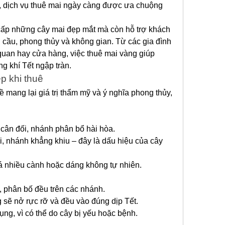
y, dịch vụ thuê mai ngày càng được ưa chuộng 
ấp những cây mai đẹp mắt mà còn hỗ trợ khách 
cầu, phong thủy và không gian. Từ các gia đình 
uan hay cửa hàng, việc thuê mai vàng giúp 
g khí Tết ngập tràn.
p khi thuê
mang lại giá trị thẩm mỹ và ý nghĩa phong thủy, 
cân đối, nhánh phân bổ hài hòa.
i, nhánh khẳng khiu – đây là dấu hiệu của cây 
 nhiều cành hoặc dáng không tự nhiên.
, phân bố đều trên các nhánh.
sẽ nở rực rỡ và đều vào đúng dịp Tết.
ụng, vì có thể do cây bị yếu hoặc bệnh.