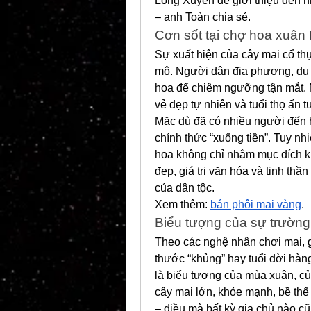
Long Xuyên để giới thiệu đến n
– anh Toàn chia sẻ.
Cơn sốt tại chợ hoa xuân
Sự xuất hiện của cây mai cổ th
mộ. Người dân địa phương, du k
hoa để chiêm ngưỡng tận mắt. N
vẻ đẹp tự nhiên và tuổi thọ ấn 
Mặc dù đã có nhiều người đến hỏ
chính thức “xuống tiền”. Tuy nh
hoa không chỉ nhằm mục đích kin
đẹp, giá trị văn hóa và tinh thần
của dân tộc.
Xem thêm: 
bán phôi mai vàng
.
Biểu tượng của sự trường
Theo các nghệ nhân chơi mai, gi
thước “khủng” hay tuổi đời hàng
là biểu tượng của mùa xuân, củ
cây mai lớn, khỏe mạnh, bề thế 
– điều mà bất kỳ gia chủ nào 