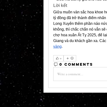
Lời kết
Giữa muôn vàn sắc hoa khoe hươn
tỷ đồng đã trở thành điểm nhấn 
Long Xuyên thêm phần náo nức. 
không, thì chắc chắn nó vẫn s
chợ hoa xuân Ất Tỵ 2025, để lạ
Giang và du khách gần xa. Các 
vàng
.
0
0 Comments
Write a comment...