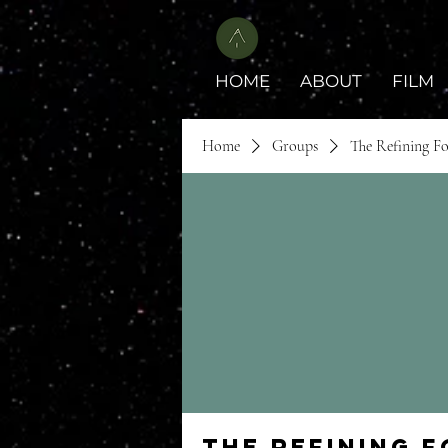
HOME
ABOUT
FILM
Home
Groups
The Refining F
The Refining 