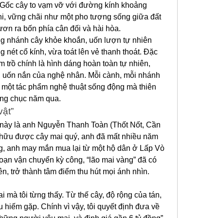
. Gốc cây to vạm vỡ với đường kính khoảng 
hi, vững chãi như một pho tượng sống giữa đất 
vươn ra bốn phía cân đối và hài hòa.
 nhánh cây khỏe khoắn, uốn lượn tự nhiên 
 nét cổ kính, vừa toát lên vẻ thanh thoát. Đặc 
m trồ chính là hình dáng hoàn toàn tự nhiên, 
, uốn nắn của nghệ nhân. Mỗi cành, mỗi nhánh 
 một tác phẩm nghệ thuật sống động mà thiên 
hàng chục năm qua.
vật”
này là anh Nguyễn Thanh Toàn (Thốt Nốt, Cần 
 hữu được cây mai quý, anh đã mất nhiều năm 
ng, anh may mắn mua lại từ một hộ dân ở Lấp Vò 
ạn vận chuyển kỳ công, “lão mai vàng” đã có 
n, trở thành tâm điểm thu hút mọi ánh nhìn.
 mà tôi từng thấy. Từ thế cây, độ rộng của tán, 
 hiếm gặp. Chính vì vậy, tôi quyết định đưa về 