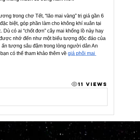
g trong chợ Tết, “lão mai vàng” trị giá gần 6 
đặc biệt, góp phần làm cho không khí xuân tại 
Dù có ai “chốt đơn” cây mai khổng lồ này hay 
ẽ được nhớ đến như một biểu tượng độc đáo của 
i ấn tượng sâu đậm trong lòng người dân An 
bạn có thể tham khảo thêm về 
giá phôi mai 
11 Views
© 2023 by M