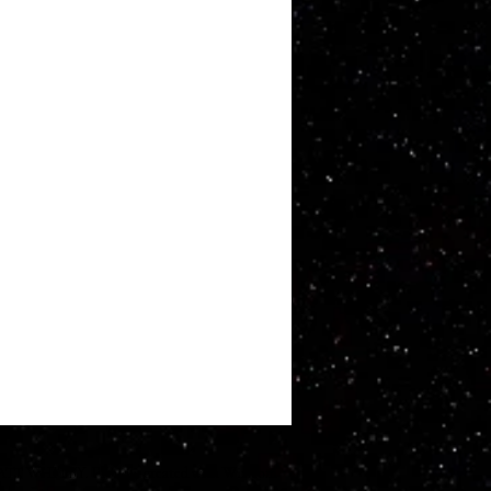
ATT WHITBY. Proudly created with
Wix.com