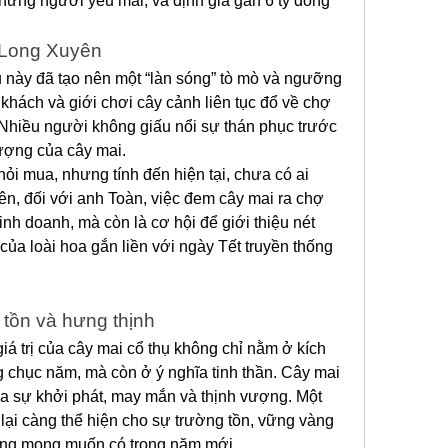
hững người yêu mai, và định giá gần 6 tỷ đồng” 
 Long Xuyên
ụ này đã tạo nên một “làn sóng” tò mò và ngưỡng 
hách và giới chơi cây cảnh liên tục đổ về chợ 
hiều người không giấu nổi sự thán phục trước 
tượng của cây mai.
i mua, nhưng tính đến hiện tại, chưa có ai 
iên, đối với anh Toàn, việc đem cây mai ra chợ 
h doanh, mà còn là cơ hội để giới thiệu nét 
 của loài hoa gắn liền với ngày Tết truyền thống 
 tồn và hưng thịnh
á trị của cây mai cổ thụ không chỉ nằm ở kích 
 chục năm, mà còn ở ý nghĩa tinh thần. Cây mai 
a sự khởi phát, may mắn và thịnh vượng. Một 
lại càng thể hiện cho sự trường tồn, vững vàng 
cũng mong muốn có trong năm mới.