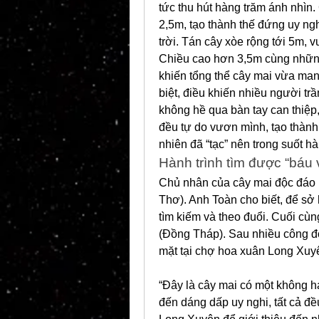
tức thu hút hàng trăm ánh nhìn
2,5m, tạo thành thế đứng uy ng
trời. Tán cây xòe rộng tới 5m, 
Chiều cao hơn 3,5m cùng những
khiến tổng thể cây mai vừa mang
biệt, điều khiến nhiều người trầ
không hề qua bàn tay can thiệp
đều tự do vươn mình, tạo thành
nhiên đã “tạc” nên trong suốt 
Hành trình tìm được “báu 
Chủ nhân của cây mai độc đáo 
Thơ). Anh Toàn cho biết, để sở
tìm kiếm và theo đuổi. Cuối cù
(Đồng Tháp). Sau nhiều công đo
mặt tại chợ hoa xuân Long Xuyê
“Đây là cây mai có một không hai
đến dáng dấp uy nghi, tất cả đều