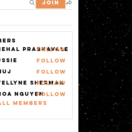
Join
bers
nehal prabhavale
Follow
ussie
Follow
nuj
Follow
vellyne Sherman
Follow
hoa nguyen
Follow
All Members