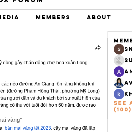
Media
Members
About
Mem
s
S
tỷ đồng gây chấn động chợ hoa xuân Long 
A
A
 các nẻo đường An Giang rộn ràng không khí 
yên (đường Phạm Hồng Thái, phường Mỹ Long) 
k
của người dân và du khách bởi sự xuất hiện của 
See 
vàng cổ thụ với tuổi đời hơn 60 năm, được rao 
(100)
mai vàng”
a, 
bán mai vàng tết 2023
, cây mai vàng đã lập 