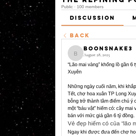
Public
·
100 members
Discussion
Back
boonsnake3
August 28, 2025
boonsnake3
“Lão mai vàng” khổng lồ gần 6 
Xuyên
Những ngày cuối năm, khi khắp
Tết, chợ hoa xuân TP Long Xu
bỗng trở thành tâm điểm chú ý 
một “báu vật” hiếm có: cây mai 
bán với mức giá gần 6 tỷ đồng.
Vẻ đẹp hiếm có của “lão 
Ngay khi được đưa đến chợ ho