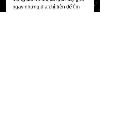
ngay những địa chỉ trên để tìm 
cho mình chậu mai ưng ý nhất 
nhé! Các bạn có thể tham khảo 
thêm về 
Top 10 vườn mai vàng 
lớn nhất Bến Tre hiện nay
0
0
5
Write a comment...
About
Welcome to the Refining Fox
forum! Here you can introduce
yo
...
Read more