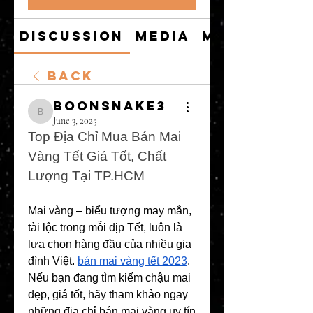
Discussion
Media
Members
Back
boonsnake3
boonsnake3
June 3, 2025
Top Địa Chỉ Mua Bán Mai 
Vàng Tết Giá Tốt, Chất 
Lượng Tại TP.HCM
Mai vàng – biểu tượng may mắn, 
tài lộc trong mỗi dịp Tết, luôn là 
lựa chọn hàng đầu của nhiều gia 
đình Việt. 
bán mai vàng tết 2023
. 
Nếu bạn đang tìm kiếm chậu mai 
đẹp, giá tốt, hãy tham khảo ngay 
những địa chỉ bán mai vàng uy tín 