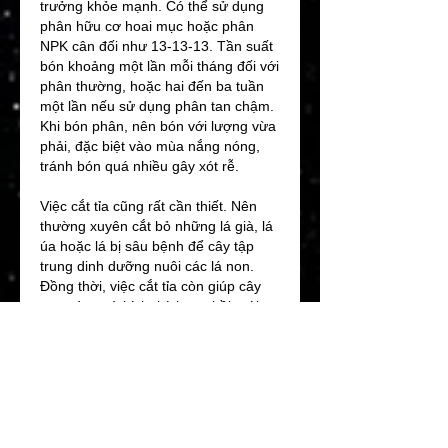
trưởng khỏe mạnh. Có thể sử dụng 
phân hữu cơ hoai mục hoặc phân 
NPK cân đối như 13-13-13. Tần suất 
bón khoảng một lần mỗi tháng đối với 
phân thường, hoặc hai đến ba tuần 
một lần nếu sử dụng phân tan chậm. 
Khi bón phân, nên bón với lượng vừa 
phải, đặc biệt vào mùa nắng nóng, 
tránh bón quá nhiều gây xót rễ.
Việc cắt tỉa cũng rất cần thiết. Nên 
thường xuyên cắt bỏ những lá già, lá 
úa hoặc lá bị sâu bệnh để cây tập 
trung dinh dưỡng nuôi các lá non. 
Đồng thời, việc cắt tỉa còn giúp cây 
gọn gàng và kích thích ra chồi mới.
Ngoài ra, cần thường xuyên kiểm tra 
cây để phát hiện sớm sâu bệnh. Cây 
lá nếp ít bị sâu bệnh nghiêm trọng, 
nhưng nếu phát hiện dấu hiệu bất 
thường, cần xử lý kịp thời để tránh lây 
lan.