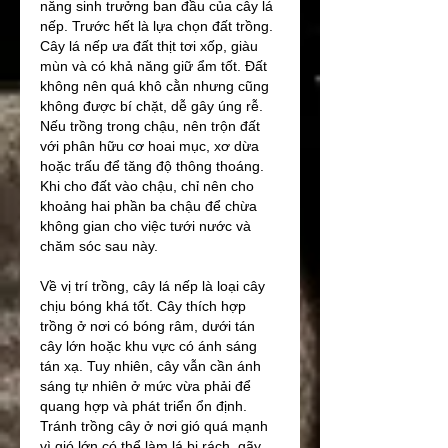
năng sinh trưởng ban đầu của cây lá 
nếp. Trước hết là lựa chọn đất trồng. 
Cây lá nếp ưa đất thịt tơi xốp, giàu 
mùn và có khả năng giữ ẩm tốt. Đất 
không nên quá khô cằn nhưng cũng 
không được bí chặt, dễ gây úng rễ. 
Nếu trồng trong chậu, nên trộn đất 
với phân hữu cơ hoai mục, xơ dừa 
hoặc trấu để tăng độ thông thoáng. 
Khi cho đất vào chậu, chỉ nên cho 
khoảng hai phần ba chậu để chừa 
không gian cho việc tưới nước và 
chăm sóc sau này.
Về vị trí trồng, cây lá nếp là loại cây 
chịu bóng khá tốt. Cây thích hợp 
trồng ở nơi có bóng râm, dưới tán 
cây lớn hoặc khu vực có ánh sáng 
tán xạ. Tuy nhiên, cây vẫn cần ánh 
sáng tự nhiên ở mức vừa phải để 
quang hợp và phát triển ổn định. 
Tránh trồng cây ở nơi gió quá mạnh 
vì gió lớn có thể làm lá bị rách, gãy 