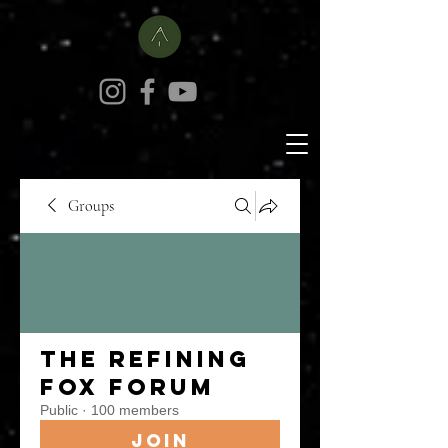
Groups
The Refining
Fox Forum
Public
·
100 members
Join