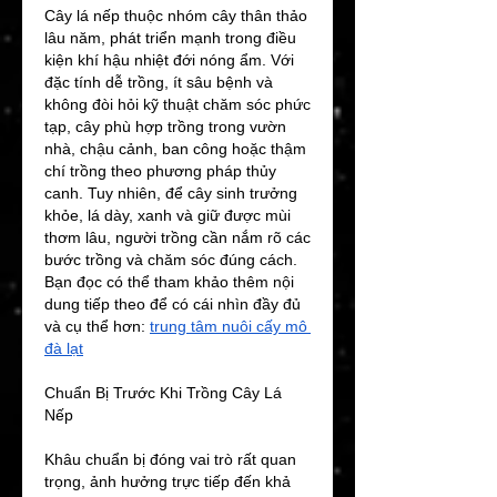
Cây lá nếp thuộc nhóm cây thân thảo 
lâu năm, phát triển mạnh trong điều 
kiện khí hậu nhiệt đới nóng ẩm. Với 
đặc tính dễ trồng, ít sâu bệnh và 
không đòi hỏi kỹ thuật chăm sóc phức 
tạp, cây phù hợp trồng trong vườn 
nhà, chậu cảnh, ban công hoặc thậm 
chí trồng theo phương pháp thủy 
canh. Tuy nhiên, để cây sinh trưởng 
khỏe, lá dày, xanh và giữ được mùi 
thơm lâu, người trồng cần nắm rõ các 
bước trồng và chăm sóc đúng cách.
Bạn đọc có thể tham khảo thêm nội 
dung tiếp theo để có cái nhìn đầy đủ 
và cụ thể hơn: 
trung tâm nuôi cấy mô 
đà lạt​
Chuẩn Bị Trước Khi Trồng Cây Lá 
Nếp
Khâu chuẩn bị đóng vai trò rất quan 
trọng, ảnh hưởng trực tiếp đến khả 