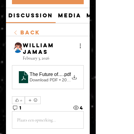
Discussion
Media
Members
Back
William
Jamas
February 3, 2026
The Future of Communication With the Best Lang
.pdf
Download PDF • 207KB
0
1
4
Plaats een opmerking...