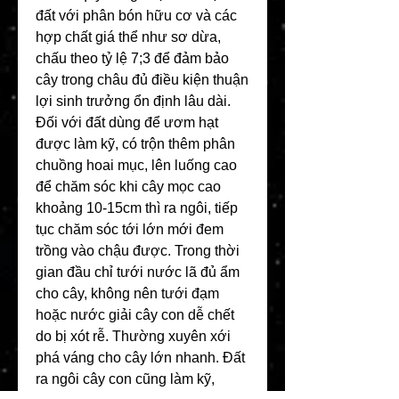
đất với phân bón hữu cơ và các 
hợp chất giá thể như sơ dừa, 
chấu theo tỷ lệ 7;3 để đảm bảo 
cây trong châu đủ điều kiện thuận 
lợi sinh trưởng ổn định lâu dài.
Đối với đất dùng để ươm hạt 
được làm kỹ, có trộn thêm phân 
chuồng hoai mục, lên luống cao 
để chăm sóc khi cây mọc cao 
khoảng 10-15cm thì ra ngôi, tiếp 
tục chăm sóc tới lớn mới đem 
trồng vào chậu được. Trong thời 
gian đầu chỉ tưới nước lã đủ ẩm 
cho cây, không nên tưới đạm 
hoặc nước giải cây con dễ chết 
do bị xót rễ. Thường xuyên xới 
phá váng cho cây lớn nhanh. Đất 
ra ngôi cây con cũng làm kỹ, 