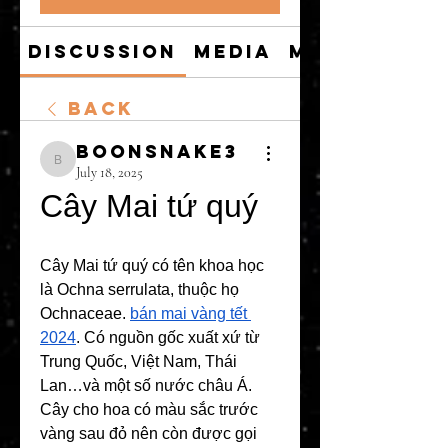
Discussion
Media
Members
Back
boonsnake3
boonsnake3
July 18, 2025
Cây Mai tứ quý
Cây Mai tứ quý có tên khoa học 
là Ochna serrulata, thuộc họ 
Ochnaceae. 
bán mai vàng tết 
2024
. Có nguồn gốc xuất xứ từ 
Trung Quốc, Việt Nam, Thái 
Lan…và một số nước châu Á. 
Cây cho hoa có màu sắc trước 
vàng sau đỏ nên còn được gọi 