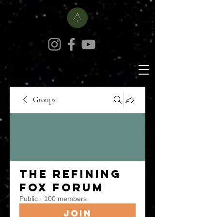
Groups
The Refining
Fox Forum
Public
·
100 members
Join