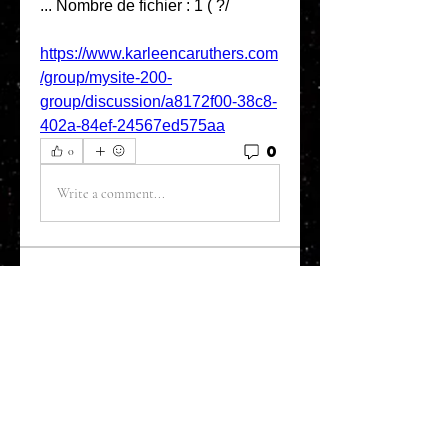
... Nombre de fichier : 1 ( ?/ 
https://www.karleencaruthers.com
/group/mysite-200-
group/discussion/a8172f00-38c8-
402a-84ef-24567ed575aa
0
0
Write a comment...
About
Welcome to the Refining Fox
forum! Here you can introduce
yo
...
Read more
Members