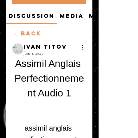
Discussion
Media
Members
Back
Ivan Titov
June 1, 2023
Assimil Anglais 
Perfectionneme
nt Audio 1
assimil anglais 