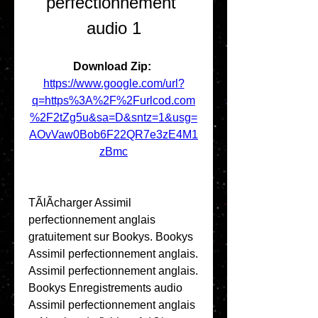
perfectionnement 
audio 1
Download Zip: 
https://www.google.com/url?
q=https%3A%2F%2Furlcod.com
%2F2tZg5u&sa=D&sntz=1&usg=
AOvVaw0Bob6F22QR7e3zE4M1
zBmc
TÃlÃcharger Assimil 
perfectionnement anglais 
gratuitement sur Bookys. Bookys 
Assimil perfectionnement anglais. 
Assimil perfectionnement anglais. 
Bookys Enregistrements audio 
Assimil perfectionnement anglais 