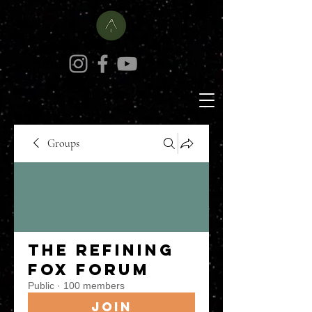
Groups
The Refining
Fox Forum
Public
·
100 members
Join