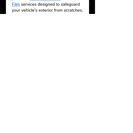
Film
 services designed to safeguard 
your vehicle's exterior from scratches, 
chips, and environmental damage. 
Utilizing advanced technology, their 
PPF offers unmatched clarity and 
durability, ensuring your car maintains 
its pristine appearance.
paint protection film for car
What is best paint protection film
Top 7 Tips to Protect your Car From 
Scratches
Selecting the Best Coating for Your 
Vehicle: Teflon vs Ceramic vs PPF
How to Clean Car Windshield?
Top Mistakes People Make When 
Choosing Paint Protection Films
Dichroic Glass 
Like
Reply
Show more comments