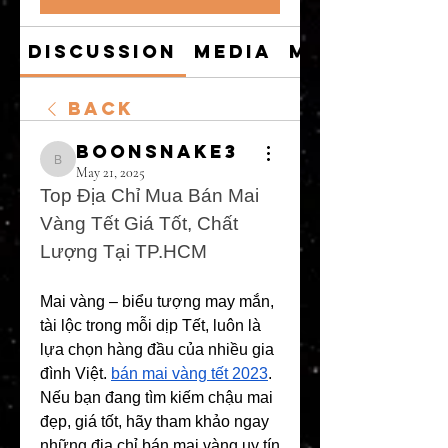
Discussion
Media
Members
Back
boonsnake3
boonsnake3
May 21, 2025
Top Địa Chỉ Mua Bán Mai 
Vàng Tết Giá Tốt, Chất 
Lượng Tại TP.HCM
Mai vàng – biểu tượng may mắn, 
tài lộc trong mỗi dịp Tết, luôn là 
lựa chọn hàng đầu của nhiều gia 
đình Việt. 
bán mai vàng tết 2023
. 
Nếu bạn đang tìm kiếm chậu mai 
đẹp, giá tốt, hãy tham khảo ngay 
những địa chỉ bán mai vàng uy tín 