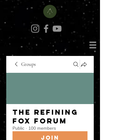
Groups
The Refining
Fox Forum
Public
·
100 members
Join