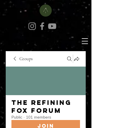
Groups
The Refining
Fox Forum
Public
·
101 members
Join