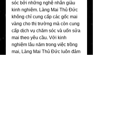
sóc bởi những nghệ nhân giàu 
kinh nghiệm. Làng Mai Thủ Đức 
không chỉ cung cấp các gốc mai 
vàng cho thị trường mà còn cung 
cấp dịch vụ chăm sóc và uốn sửa 
mai theo yêu cầu. Với kinh 
nghiệm lâu năm trong việc trồng 
mai, Làng Mai Thủ Đức luôn đảm 
bảo chất lượng cây mai, cho bạn 
những cây mai vàng hoàn hảo để 
đón Tết.
Kết Luận
Dù bạn đang tìm kiếm những cây 
mai vàng lớn, nhỏ hay bonsai 
nghệ thuật, những địa điểm trên 
đều có đủ lựa chọn phù hợp với 
nhu cầu của bạn. Mỗi cơ sở đều 
có những đặc điểm riêng, đảm 
bảo mang đến những cây mai 