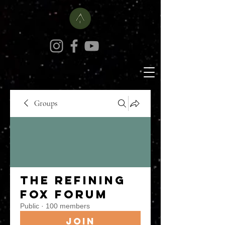
Groups
The Refining
Fox Forum
Public
·
100 members
Join