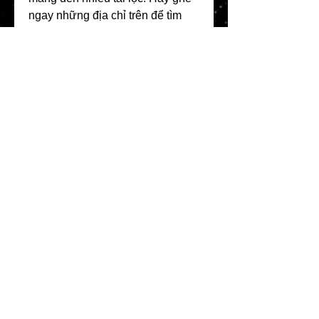
ngay những địa chỉ trên để tìm 
cho mình chậu mai ưng ý nhất 
nhé! Các bạn có thể tham khảo 
thêm về 
Top 10 vườn mai vàng 
lớn nhất Bến Tre hiện nay
0
0
7
Bir yorum yazın...
About
Welcome to the Refining Fox
forum! Here you can introduce
yo
...
Read more