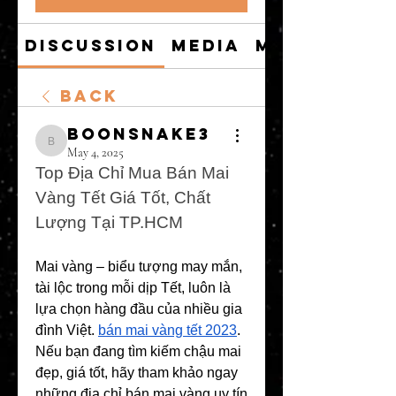
Discussion
Media
Members
Back
boonsnake3
boonsnake3
May 4, 2025
Top Địa Chỉ Mua Bán Mai 
Vàng Tết Giá Tốt, Chất 
Lượng Tại TP.HCM
Mai vàng – biểu tượng may mắn, 
tài lộc trong mỗi dịp Tết, luôn là 
lựa chọn hàng đầu của nhiều gia 
đình Việt. 
bán mai vàng tết 2023
. 
Nếu bạn đang tìm kiếm chậu mai 
đẹp, giá tốt, hãy tham khảo ngay 
những địa chỉ bán mai vàng uy tín 